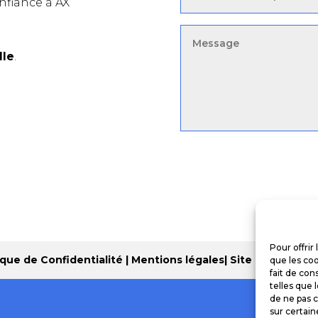
nfiance à AX
lle
.
Pour offrir
ique de Confidentialité
|
Mentions légales
| Site réalisé
Cr2
que les coo
fait de con
telles que 
de ne pas c
sur certain